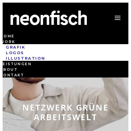
HOME
WORK
GRAFIK
LOGOS
ILLUSTRATION
LEISTUNGEN
ABOUT
KONTAKT
NETZWERK GRÜNE
ARBEITSWELT