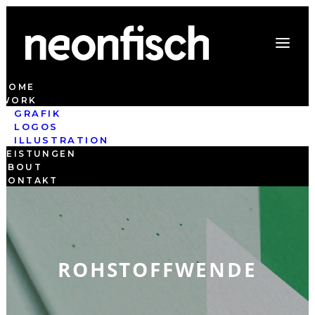
HOME
WORK
GRAFIK
LOGOS
ILLUSTRATION
LEISTUNGEN
ABOUT
KONTAKT
ROHSTOFFWENDE